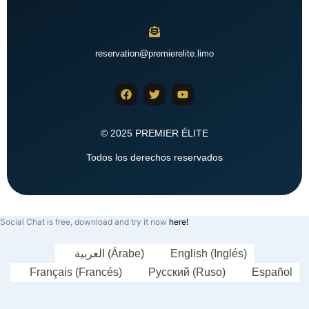
reservation@premierelite.limo
© 2025 PREMIER ÉLITE
Todos los derechos reservados
Social Chat is free, download and try it now
here!
العربية
(
Árabe
)
English
(
Inglés
)
Français
(
Francés
)
Русский
(
Ruso
)
Español