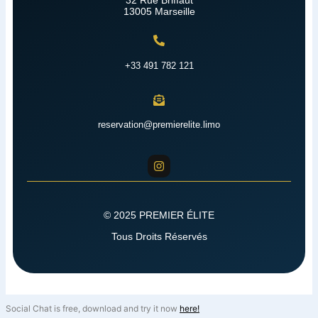
32 Rue Briffaut
13005 Marseille
+33 491 782 121
reservation@premierelite.limo
© 2025 PREMIER ÉLITE
Tous Droits Réservés
Social Chat is free, download and try it now
here!