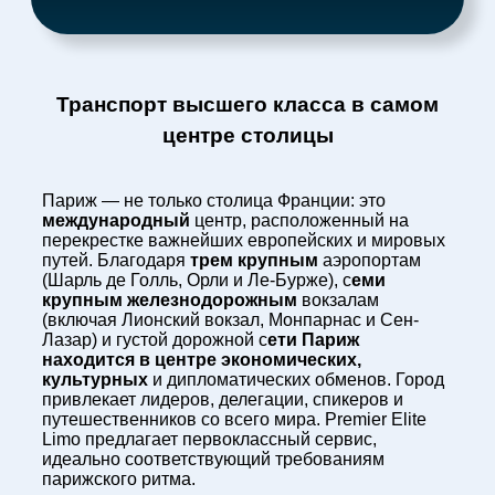
Транспорт высшего класса в самом
центре столицы
Париж — не только столица Франции: это
международный
центр, расположенный на
перекрестке важнейших европейских и мировых
путей. Благодаря
трем крупным
аэропортам
(Шарль де Голль, Орли и Ле-Бурже), с
еми
крупным железнодорожным
вокзалам
(включая Лионский вокзал, Монпарнас и Сен-
Лазар) и густой дорожной с
ети Париж
находится в центре экономических,
культурных
и дипломатических обменов. Город
привлекает лидеров, делегации, спикеров и
путешественников со всего мира. Premier Elite
Limo предлагает первоклассный сервис,
идеально соответствующий требованиям
парижского ритма.